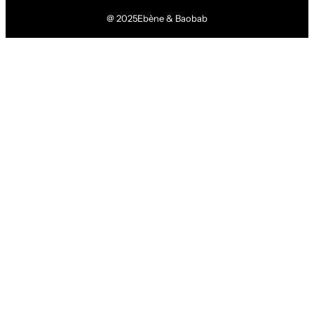
@ 2025
Ebène & Baobab