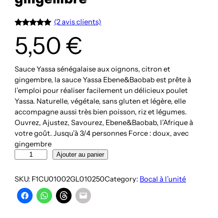
(2 avis clients)
Noté
2
5.00
5,50
€
sur 5
basé sur
notations
Sauce Yassa sénégalaise aux oignons, citron et
client
gingembre, la sauce Yassa Ebene&Baobab est prête à
l’emploi pour réaliser facilement un délicieux poulet
Yassa. Naturelle, végétale, sans gluten et légère, elle
accompagne aussi très bien poisson, riz et légumes.
Ouvrez, Ajustez, Savourez, Ebene&Baobab, l’Afrique à
votre goût. Jusqu’à 3/4 personnes Force : doux, avec
gingembre
quantité
Ajouter au panier
de
Sauce
SKU:
F1CU01002GL010250
Category:
Bocal à l’unité
Yassa
sénégalaise
aux