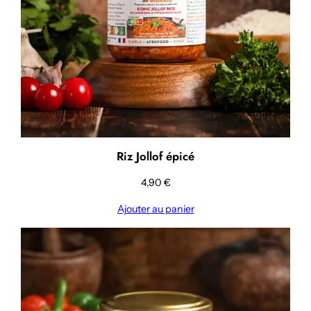
Riz Jollof épicé
4,90
€
Ajouter au panier