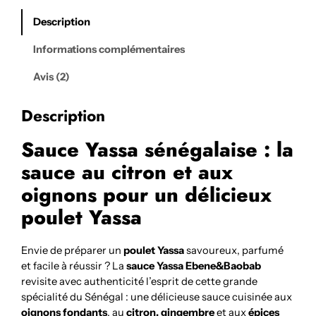
oignons
citron
Description
et
gingembre
Informations complémentaires
Avis (2)
Description
Sauce Yassa sénégalaise : la
sauce au citron et aux
oignons pour un délicieux
poulet Yassa
Envie de préparer un
poulet Yassa
savoureux, parfumé
et facile à réussir ? La
sauce Yassa Ebene&Baobab
revisite avec authenticité l’esprit de cette grande
spécialité du Sénégal : une délicieuse sauce cuisinée aux
oignons fondants
, au
citron, gingembre
et aux
épices