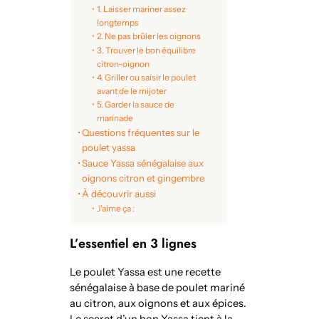
1. Laisser mariner assez
longtemps
2. Ne pas brûler les oignons
3. Trouver le bon équilibre
citron-oignon
4. Griller ou saisir le poulet
avant de le mijoter
5. Garder la sauce de
marinade
Questions fréquentes sur le
poulet yassa
Sauce Yassa sénégalaise aux
oignons citron et gingembre
À découvrir aussi
J’aime ça :
L’essentiel en 3 lignes
Le poulet Yassa est une recette
sénégalaise à base de poulet mariné
au citron, aux oignons et aux épices.