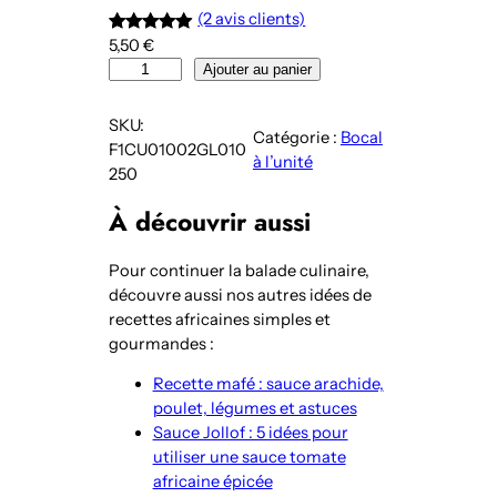
(2 avis clients)
5,50
€
Noté
2
5.00
quantité
Ajouter au panier
sur 5
de
basé sur
Sauce
notations
SKU:
Catégorie :
Bocal
Yassa
client
F1CU01002GL010
à l’unité
sénégalaise
250
aux
À découvrir aussi
oignons
citron
et
Pour continuer la balade culinaire,
gingembre
découvre aussi nos autres idées de
recettes africaines simples et
gourmandes :
Recette mafé : sauce arachide,
poulet, légumes et astuces
Sauce Jollof : 5 idées pour
utiliser une sauce tomate
africaine épicée