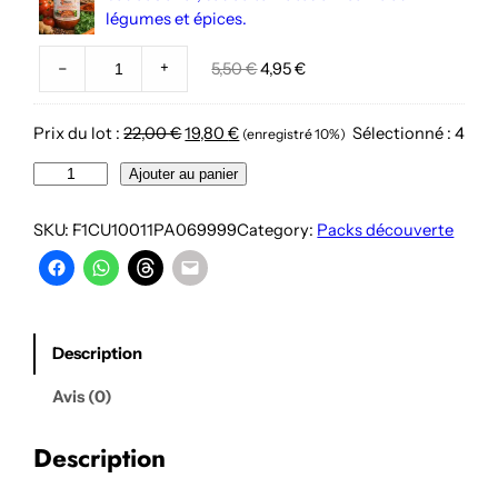
était :
est :
légumes et épices.
5,50 €.
4,95 €.
–
+
Le
Le
5,50
€
4,95
€
prix
prix
initial
actuel
Prix du lot :
22,00
€
19,80
€
Sélectionné :
4
(enregistré 10%)
était :
est :
5,50 €.
4,95 €.
quantité
Ajouter au panier
de
Pack
SKU:
F1CU10011PA069999
Category:
Packs découverte
Quotidien
de
Sauces
africaines
panachées
Description
au
choix
Avis (0)
Description