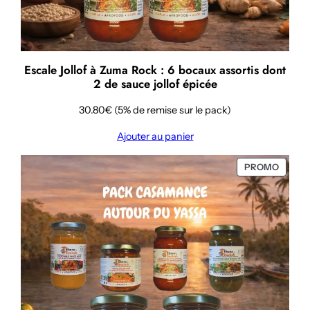
Escale Jollof à Zuma Rock : 6 bocaux assortis dont
2 de sauce jollof épicée
30.80€ (5% de remise sur le pack)
Ajouter au panier
PRODU
PROMO
EN
PROMO