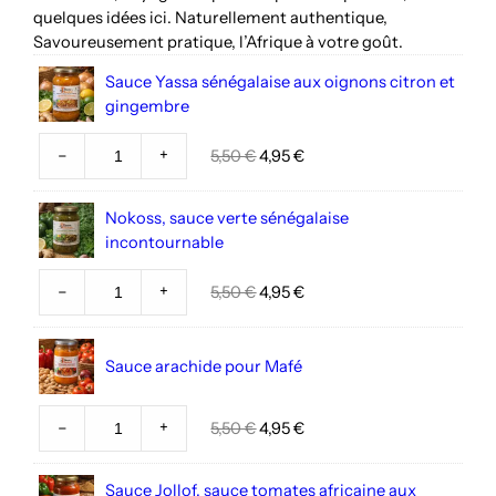
quelques idées ici. Naturellement authentique,
Savoureusement pratique, l’Afrique à votre goût.
Sauce Yassa sénégalaise aux oignons citron et
gingembre
–
+
Le
Le
5,50
€
4,95
€
prix
prix
initial
actuel
Nokoss, sauce verte sénégalaise
était :
est :
incontournable
5,50 €.
4,95 €.
–
+
Le
Le
5,50
€
4,95
€
prix
prix
initial
actuel
était :
est :
Sauce arachide pour Mafé
5,50 €.
4,95 €.
–
+
Le
Le
5,50
€
4,95
€
prix
prix
initial
actuel
Sauce Jollof, sauce tomates africaine aux