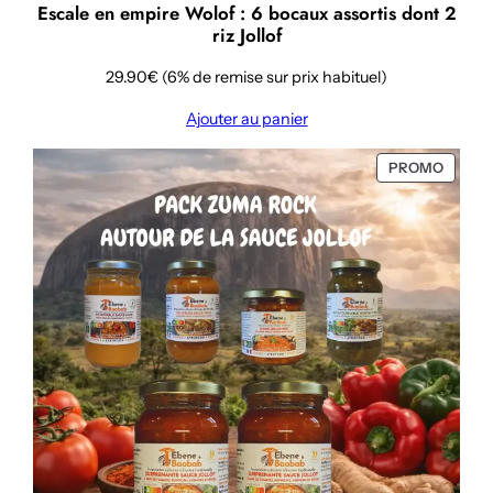
Escale en empire Wolof : 6 bocaux assortis dont 2
riz Jollof
29.90€ (6% de remise sur prix habituel)
Ajouter au panier
PRODU
PROMO
EN
PROMO