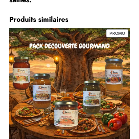
Produits similaires
PRODU
PROMO
EN
PROMO