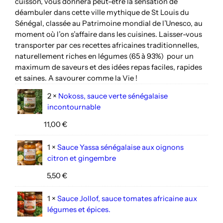
cuisson, vous donnera peut-être la sensation de
déambuler dans cette ville mythique de St Louis du
Sénégal, classée au Patrimoine mondial de l’Unesco, au
moment où l’on s’affaire dans les cuisines. Laisser-vous
transporter par ces recettes africaines traditionnelles,
naturellement riches en légumes (65 à 93%) pour un
maximum de saveurs et des idées repas faciles, rapides
et saines. A savourer comme la Vie !
2 ×
Nokoss, sauce verte sénégalaise
incontournable
11,00
€
1 ×
Sauce Yassa sénégalaise aux oignons
citron et gingembre
5,50
€
1 ×
Sauce Jollof, sauce tomates africaine aux
légumes et épices.