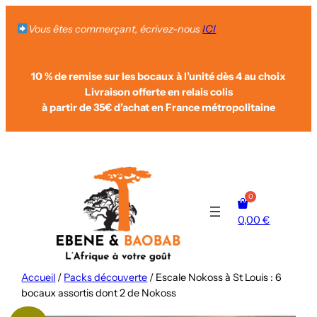
Aller
au
Vous êtes commerçant, écrivez-nous
ICI
contenu
10 % de remise sur les bocaux à l’unité dès 4 au choix
Livraison offerte en relais colis
à partir de 35€ d’achat
en France métropolitaine
0,00
€
Accueil
/
Packs découverte
/ Escale Nokoss à St Louis : 6
bocaux assortis dont 2 de Nokoss