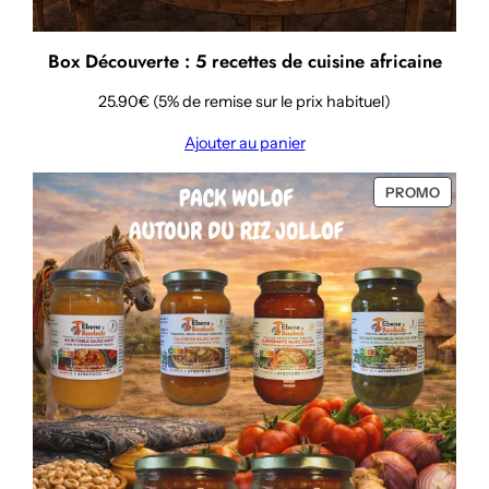
Box Découverte : 5 recettes de cuisine africaine
25.90€ (5% de remise sur le prix habituel)
Ajouter au panier
PRODU
PROMO
EN
PROMO