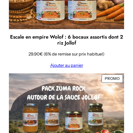
Escale en empire Wolof : 6 bocaux assortis dont 2
riz Jollof
29.90€ (6% de remise sur prix habituel)
Ajouter au panier
PRODU
PROMO
EN
PROMO