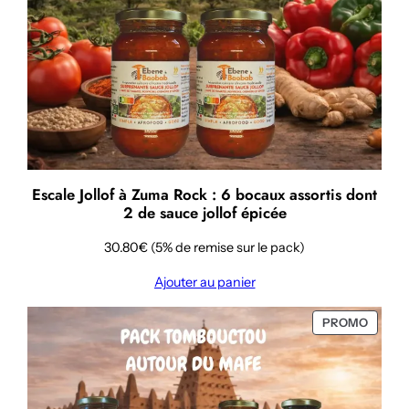
Escale Jollof à Zuma Rock : 6 bocaux assortis dont
2 de sauce jollof épicée
30.80€ (5% de remise sur le pack)
Ajouter au panier
PRODU
PROMO
EN
PROMO