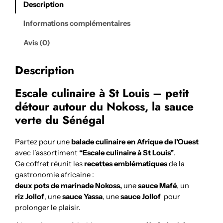
:
Description
6
bocaux
Informations complémentaires
assortis
Avis (0)
dont
2
de
Description
Nokoss
Escale culinaire à St Louis – petit
détour autour du Nokoss, la sauce
verte du Sénégal
Partez pour une
balade culinaire en Afrique de l’Ouest
avec l’assortiment
“Escale culinaire à St Louis”
.
Ce coffret réunit les
recettes emblématiques
de la
gastronomie africaine :
deux pots de marinade Nokoss,
une
sauce Mafé
, un
riz Jollof
, une
sauce Yassa
, une
sauce Jollof
pour
prolonger le plaisir.