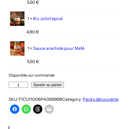
5,50
€
1 ×
Riz Jollof épicé
4,90
€
1 ×
Sauce arachide pour Mafé
5,50
€
Disponible sur commande
quantité
Ajouter au panier
de
Escale
SKU:
F1CU11006PA069999
Category:
Packs découverte
Nokoss
à
St
Louis